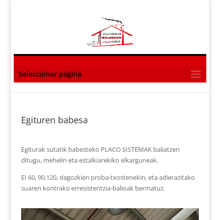
Seleccionar página
Egituren babesa
Egiturak sutatik babesteko PLACO SISTEMAK baliatzen
ditugu, mehelin eta estalkiarekiko elkarguneak.
EI 60, 90,120, dagozkien proba-txostenekin, eta adierazitako
suaren kontrako erresistentzia-balioak bermatuz.